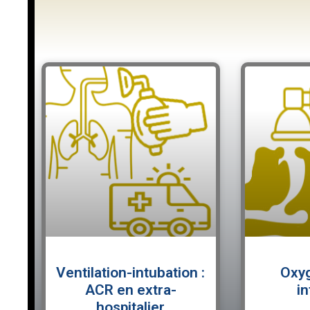
Ventilation-intubation :
Oxyg
ACR en extra-
in
hospitalier