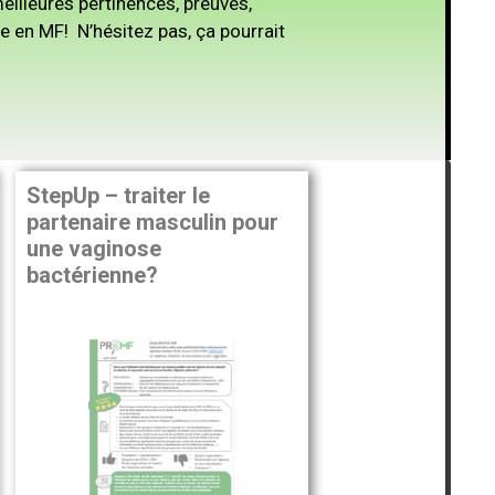
eilleures pertinences, preuves,
ue en MF! N’hésitez pas, ça pourrait
StepUp – traiter le
partenaire masculin pour
une vaginose
bactérienne?