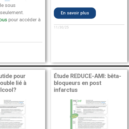
le sous
seulement.
En savoir plus
ous
pour accéder à
11/30/25
utide pour
Étude REDUCE-AMI: bêta-
rouble lié à
bloqueurs en post
alcool?
infarctus