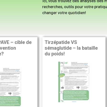
Ici, vous trouvez des analyses des m
recherches, outils pour votre pratiq
changer votre quotidien!
AVE – cible de
Tirzépatide VS
vention
sémaglutide – la bataille
e?
du poids!