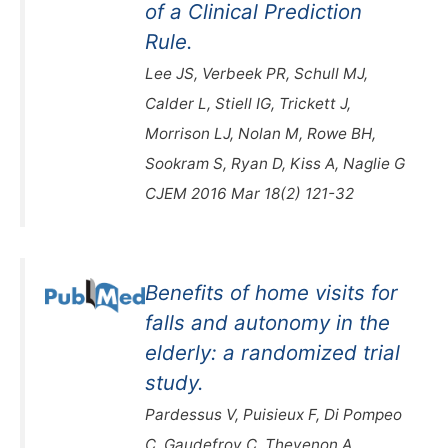
of a Clinical Prediction
Rule.
Lee JS, Verbeek PR, Schull MJ,
Calder L, Stiell IG, Trickett J,
Morrison LJ, Nolan M, Rowe BH,
Sookram S, Ryan D, Kiss A, Naglie G
CJEM 2016 Mar 18(2) 121-32
Benefits of home visits for
falls and autonomy in the
elderly: a randomized trial
study.
Pardessus V, Puisieux F, Di Pompeo
C, Gaudefroy C, Thevenon A,