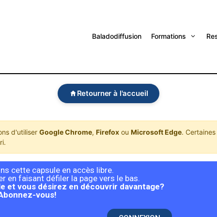
Baladodiffusion
Formations
Re
Retourner à l'accueil
s d'utiliser
Google Chrome
,
Firefox
ou
Microsoft Edge
. Certaines
i.
s cette capsule en accès libre.
 en faisant défiler la page vers le bas.
e et vous désirez en découvrir davantage?
Abonnez-vous!