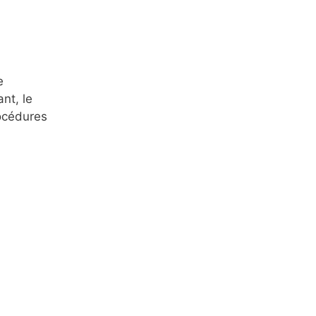
e
nt, le
rocédures