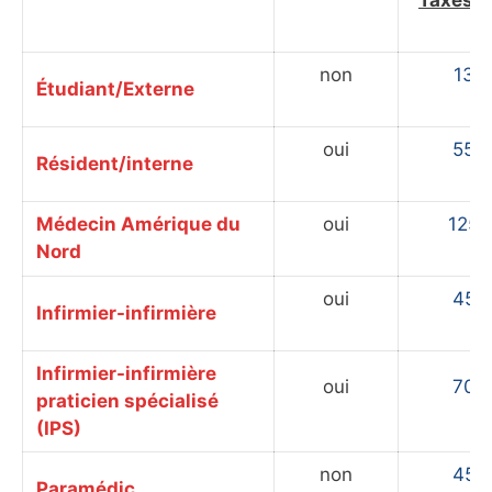
Taxes e
non
13,
Étudiant/Externe
oui
55,
Résident/interne
Médecin Amérique du
oui
125,
Nord
oui
45,
Infirmier-infirmière
Infirmier-infirmière
oui
70,
praticien spécialisé
(IPS)
non
45,
Paramédic